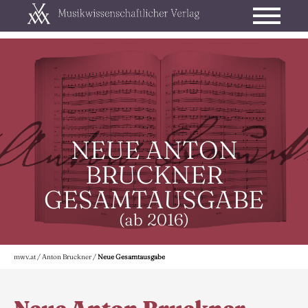
NEUE ANTON
BRUCKNER
GESAMTAUSGABE
(ab 2016)
mwv.at
/
Anton Bruckner
/
Neue Gesamtausgabe