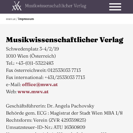
mwv.at
/
Impressum
Musikwissenschaftlicher Verlag
Schwedenplatz 3-4/2/19
1010 Wien (Österreich)
Tel.: +43-(0)1-5322483
Fax österreichweit: 012533033 7713
Fax international: +431/2533033 7713
e-Mail:
office@mwv.at
Web:
www.mwv.at
Geschäftsführerin: Dr. Angela Pachovsky
Behörde gem. ECG : Magistrat der Stadt Wien MBA 1/8
Rechtsform: Verein (ZVR 429359825)
Umsatzsteuer-ID-Nr.: ATU 16360809