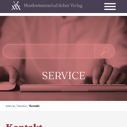
SERVICE
mwv.at
/
Service
/
Kontakt