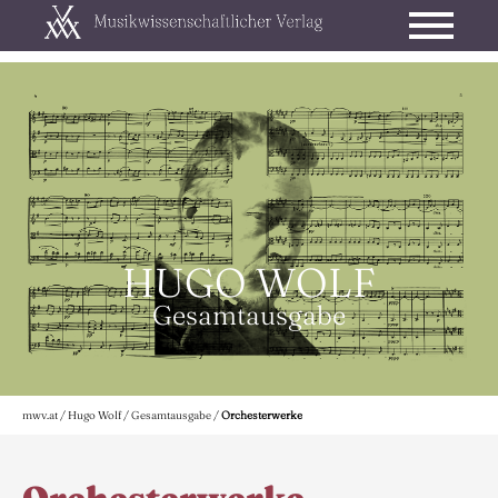
HUGO WOLF
Gesamtausgabe
mwv.at
/
Hugo Wolf
/
Gesamtausgabe
/
Orchesterwerke