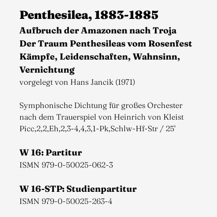
Penthesilea, 1883-1885
Aufbruch der Amazonen nach Troja
Der Traum Penthesileas vom Rosenfest
Kämpfe, Leidenschaften, Wahnsinn,
Vernichtung
vorgelegt von Hans Jancik (1971)
Symphonische Dichtung für großes Orchester
nach dem Trauerspiel von Heinrich von Kleist
Picc,2,2,Eh,2,3-4,4,3,1-Pk,Schlw-Hf-Str / 25'
W 16: Partitur
ISMN 979-0-50025-062-3
W 16-STP: Studienpartitur
ISMN 979-0-50025-263-4